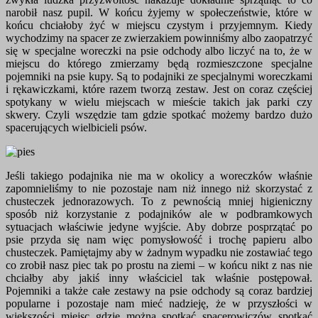
narobił nasz pupil. W końcu żyjemy w społeczeństwie, które w
końcu chciałoby żyć w miejscu czystym i przyjemnym. Kiedy
wychodzimy na spacer ze zwierzakiem powinniśmy albo zaopatrzyć
się w specjalne woreczki na psie odchody albo liczyć na to, że w
miejscu do którego zmierzamy będą rozmieszczone specjalne
pojemniki na psie kupy. Są to podajniki ze specjalnymi woreczkami
i rękawiczkami, które razem tworzą zestaw. Jest on coraz częściej
spotykany w wielu miejscach w mieście takich jak parki czy
skwery. Czyli wszędzie tam gdzie spotkać możemy bardzo dużo
spacerujących wielbicieli psów.
Jeśli takiego podajnika nie ma w okolicy a woreczków właśnie
zapomnieliśmy to nie pozostaje nam niż innego niż skorzystać z
chusteczek jednorazowych. To z pewnością mniej higieniczny
sposób niż korzystanie z podajników ale w podbramkowych
sytuacjach właściwie jedyne wyjście. Aby dobrze posprzątać po
psie przyda się nam więc pomysłowość i trochę papieru albo
chusteczek. Pamiętajmy aby w żadnym wypadku nie zostawiać tego
co zrobił nasz piec tak po prostu na ziemi – w końcu nikt z nas nie
chciałby aby jakiś inny właściciel tak właśnie postępował.
Pojemniki a także całe zestawy na psie odchody są coraz bardziej
popularne i pozostaje nam mieć nadzieję, że w przyszłości w
większości miejsc gdzie można spotkać spacerowiczów spotkać