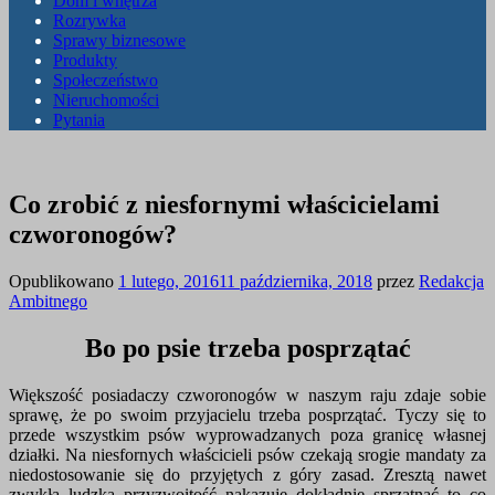
Dom i wnętrza
Rozrywka
Sprawy biznesowe
Produkty
Społeczeństwo
Nieruchomości
Pytania
Co zrobić z niesfornymi właścicielami
czworonogów?
Opublikowano
1 lutego, 2016
11 października, 2018
przez
Redakcja
Ambitnego
Bo po psie trzeba posprzątać
Większość posiadaczy czworonogów w naszym raju zdaje sobie
sprawę, że po swoim przyjacielu trzeba posprzątać. Tyczy się to
przede wszystkim psów wyprowadzanych poza granicę własnej
działki. Na niesfornych właścicieli psów czekają srogie mandaty za
niedostosowanie się do przyjętych z góry zasad. Zresztą nawet
zwykła ludzka przyzwoitość nakazuje dokładnie sprzątnąć to co