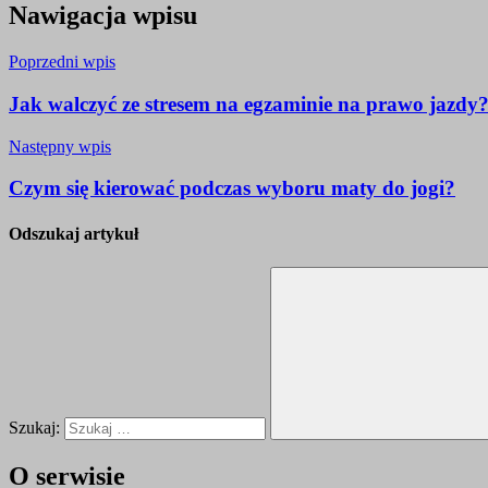
Nawigacja wpisu
Poprzedni wpis
Jak walczyć ze stresem na egzaminie na prawo jazdy
Następny wpis
Czym się kierować podczas wyboru maty do jogi?
Odszukaj artykuł
Szukaj:
O serwisie