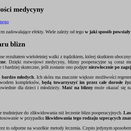
wości medycyny
tnego
ym zadowalające efekty. Wiele zależy od tego
w jaki sposób powstały
ru blizn
ne rezultatem wieloletniej walki z trądzikiem, której skutkiem uboczn
zne
. Dzięki rozwojowi medycyny, blizny pooperacyjne są coraz m
e i bardziej skuteczne, jeśli zostanie ono podjęte
niezwłocznie po zago
ób bardzo młodych
. Ich skóra ma znacznie większe możliwości regener
ą powodem kompleksów,
będą towarzyszyć im przez całe dorosłe życ
wiednie dla dzieci i młodzieży.
Maść na blizny
może okazać się na
trudniejsze do zlikwidowania niż leczenie blizn pooperacyjnych.
Las
astosowanie w przypadku
likwidowania tego rodzaju szpecących zna
ez to odporne na wszelkie metody leczenia. Często jedynym sposobem 