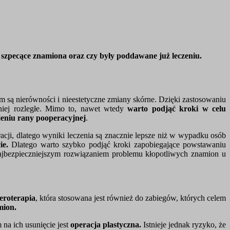
 szpecące znamiona oraz czy były poddawane już leczeniu.
ym są nierówności i nieestetyczne zmiany skórne. Dzięki zastosowaniu
niej rozległe. Mimo to, nawet wtedy
warto podjąć kroki w celu
jeniu rany pooperacyjnej
.
acji, dlatego wyniki leczenia są znacznie lepsze niż w wypadku osób
ie.
Dlatego warto szybko podjąć kroki zapobiegające powstawaniu
jbezpieczniejszym rozwiązaniem problemu kłopotliwych znamion u
eroterapia
, która stosowana jest również do zabiegów, których celem
mion.
na ich usunięcie jest
operacja plastyczna.
Istnieje jednak ryzyko, że