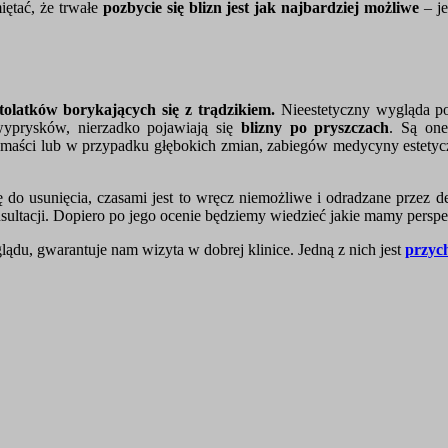
iętać, że trwałe
pozbycie się blizn jest jak najbardziej możliwe
– je
tolatków borykających się z trądzikiem.
Nieestetyczny wygląda po
wyprysków, nierzadko pojawiają się
blizny po pryszczach
. Są one
h maści lub w przypadku głębokich zmian, zabiegów medycyny estetycz
ię do usunięcia, czasami jest to wręcz niemożliwe i odradzane przez 
sultacji. Dopiero po jego ocenie będziemy wiedzieć jakie mamy persp
ądu, gwarantuje nam wizyta w dobrej klinice. Jedną z nich jest
przyc