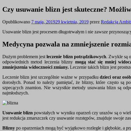
Czy usuwanie blizn jest skuteczne? Możli
Opublikowano
7 maja, 2019
29 kwietnia, 2019
przez
Redakcja Ambi
Usuwanie blizn jest procesem długotrwałym i nie zawsze przynosząc
Medycyna pozwala na zmniejszenie rozmia
Dużym problemem jest
leczenie blizn potrądzikowych
. Zwykle są o
odpowiednich metod leczenia blizny
mogą stać się mniej widoc
zmniejszenia widoczności zmiany.
Leczenie takich blizn jest prostsz
Leczenie blizn jest szczególnie ważne w przypadku
dzieci oraz os
dorosłych. Ponad to należy pamiętać, że blizny, które często s
szpecących znamion. Nie wszystkie metody usuwania blizn są odpo
najmłodszych.
Usuwanie blizn
powstałych w wyniku oparzeń czy urazów są o wiele 
jest redukcja zmarszczek czy usuwanie rozstępów, znajduje swoje z
Blizny
po oparzeniach mogą być wyjątkowo rozległe i głębokie, a prz