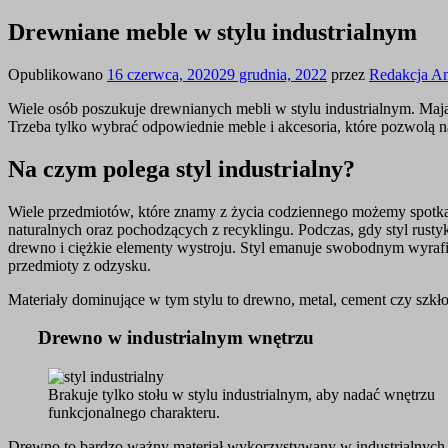
Drewniane meble w stylu industrialnym
Opublikowano
16 czerwca, 2020
29 grudnia, 2022
przez
Redakcja A
Wiele osób poszukuje drewnianych mebli w stylu industrialnym. Maj
Trzeba tylko wybrać odpowiednie meble i akcesoria, które pozwol
Na czym polega styl industrialny?
Wiele przedmiotów, które znamy z życia codziennego możemy spotkać
naturalnych oraz pochodzących z recyklingu. Podczas, gdy styl rusty
drewno i ciężkie elementy wystroju. Styl emanuje swobodnym wyraf
przedmioty z odzysku.
Materiały dominujące w tym stylu to drewno, metal, cement czy szkło.
Drewno w industrialnym wnętrzu
Brakuje tylko stołu w stylu industrialnym, aby nadać wnętrzu
funkcjonalnego charakteru.
Drewno to bardzo ważny materiał wykorzystywany w industrialnych wn