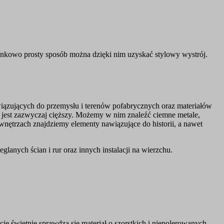
unkowo prosty sposób można dzięki nim uzyskać stylowy wystrój.
wiązujących do przemysłu i terenów pofabrycznych oraz materiałów
rt jest zazwyczaj cięższy. Możemy w nim znaleźć ciemne metale,
ętrzach znajdziemy elementy nawiązujące do historii, a nawet
glanych ścian i rur oraz innych instalacji na wierzchu.
e świetnie sprawdza się materiał o szorstkich i niepolerowanych