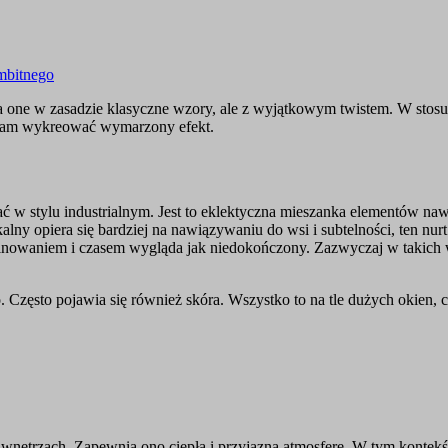
mbitnego
a one w zasadzie klasyczne wzory, ale z wyjątkowym twistem. W stos
ą nam wykreować wymarzony efekt.
 w stylu industrialnym. Jest to eklektyczna mieszanka elementów na
kalny opiera się bardziej na nawiązywaniu do wsi i subtelności, ten nu
inowaniem i czasem wygląda jak niedokończony. Zazwyczaj w takich wn
 Często pojawia się również skóra. Wszystko to na tle dużych okien, ce
ętrzach. Zapewnia ono ciepłą i przyjazną atmosferę. W tym kontekści