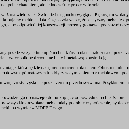
ne, pełne charakteru, ale jednocześnie proste w formie.
waż ma wiele zalet. Świetnie i elegancko wygląda. Piękny, drewniany
mu kupujemy meble na lata. Często zdarza się, że klasyczny mebel jest 
ugo, a po odpowiedniej konserwacji możemy go nawet przekazać naszym
y przede wszystkim kupić mebel, który nada charakter całej przestrzeni
ele łączące solidne drewniane blaty i metalową konstrukcję.
ylu vintage, która będzie następnym mocnym akcentem. Obok niej nie 
ne matowym, półmatowym lub błyszczącym lakierem z metalowymi pod
u wnętrzu styl zyskując przestrzeń do przechowywania. Przykładem
wprowadzić go do naszego domu kupując odpowiednie meble. Są one nie
ię, by wszystkie drewniane meble miały podobne wykończenie, by do sie
a mebli na wymiar – MDPF Design.