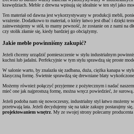
krawędziach. Meble z drewna wpisują się idealnie w ten styl jako moc
Ten materiał od dawna jest wykorzystywany w produkcji mebli, ponie
wrażenie. Dodatkowo to materiał, o który łatwo jest dbać i dzięki te
zainwestujemy w stół, to mamy pewność, że zostanie on z nami na dł
czy stolik złamie się, kiedy bardziej go obciążymy.
Jakie meble powinniśmy zakupić?
Jeżeli chcemy urządzić pomieszczenie w stylu industrialnym powinniśm
kuchni lub jadalni. Perfekcyjnie w tym stylu sprawdzą się proste mod
W salonie warto, by znalazła się zadbana, duża, ciężka kanapa w st
klasyczną formę. Świetnie sprawdzą się drewniane blaty wykończo
Możemy również połączyć przyjemne z pożytecznym i nadać naszem
mieć one jak najprostszą formę, można wręcz powiedzieć, że surową.
Jeżeli podoba nam się nowoczesny, industrialny styl łatwo możemy 
przetrwają lata. Jeżeli decydujemy się na takie zakupy postarajmy s
projektowaniem wnętrz
. My ze swojej strony polecamy producent