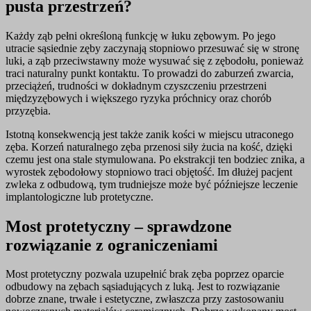
pusta przestrzeń?
Każdy ząb pełni określoną funkcję w łuku zębowym. Po jego
utracie sąsiednie zęby zaczynają stopniowo przesuwać się w stronę
luki, a ząb przeciwstawny może wysuwać się z zębodołu, ponieważ
traci naturalny punkt kontaktu. To prowadzi do zaburzeń zwarcia,
przeciążeń, trudności w dokładnym czyszczeniu przestrzeni
międzyzębowych i większego ryzyka próchnicy oraz chorób
przyzębia.
Istotną konsekwencją jest także zanik kości w miejscu utraconego
zęba. Korzeń naturalnego zęba przenosi siły żucia na kość, dzięki
czemu jest ona stale stymulowana. Po ekstrakcji ten bodziec znika, a
wyrostek zębodołowy stopniowo traci objętość. Im dłużej pacjent
zwleka z odbudową, tym trudniejsze może być późniejsze leczenie
implantologiczne lub protetyczne.
Most protetyczny – sprawdzone
rozwiązanie z ograniczeniami
Most protetyczny pozwala uzupełnić brak zęba poprzez oparcie
odbudowy na zębach sąsiadujących z luką. Jest to rozwiązanie
dobrze znane, trwałe i estetyczne, zwłaszcza przy zastosowaniu