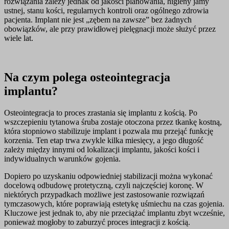
rozwiązania zależy jednak od jakości planowania, higieny jamy
ustnej, stanu kości, regularnych kontroli oraz ogólnego zdrowia
pacjenta. Implant nie jest „zębem na zawsze” bez żadnych
obowiązków, ale przy prawidłowej pielęgnacji może służyć przez
wiele lat.
Na czym polega osteointegracja
implantu?
Osteointegracja to proces zrastania się implantu z kością. Po
wszczepieniu tytanowa śruba zostaje otoczona przez tkankę kostną,
która stopniowo stabilizuje implant i pozwala mu przejąć funkcję
korzenia. Ten etap trwa zwykle kilka miesięcy, a jego długość
zależy między innymi od lokalizacji implantu, jakości kości i
indywidualnych warunków gojenia.
Dopiero po uzyskaniu odpowiedniej stabilizacji można wykonać
docelową odbudowę protetyczną, czyli najczęściej koronę. W
niektórych przypadkach możliwe jest zastosowanie rozwiązań
tymczasowych, które poprawiają estetykę uśmiechu na czas gojenia.
Kluczowe jest jednak to, aby nie przeciążać implantu zbyt wcześnie,
ponieważ mogłoby to zaburzyć proces integracji z kością.