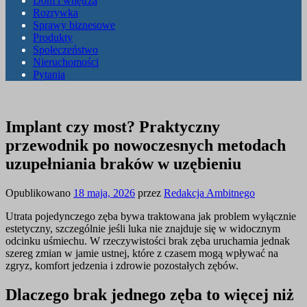
Dom i wnętrza
Rozrywka
Sprawy biznesowe
Produkty
Społeczeństwo
Nieruchomości
Pytania
Implant czy most? Praktyczny
przewodnik po nowoczesnych metodach
uzupełniania braków w uzębieniu
Opublikowano
18 maja, 2026
przez
Redakcja Ambitnego
Utrata pojedynczego zęba bywa traktowana jak problem wyłącznie
estetyczny, szczególnie jeśli luka nie znajduje się w widocznym
odcinku uśmiechu. W rzeczywistości brak zęba uruchamia jednak
szereg zmian w jamie ustnej, które z czasem mogą wpływać na
zgryz, komfort jedzenia i zdrowie pozostałych zębów.
Dlaczego brak jednego zęba to więcej niż