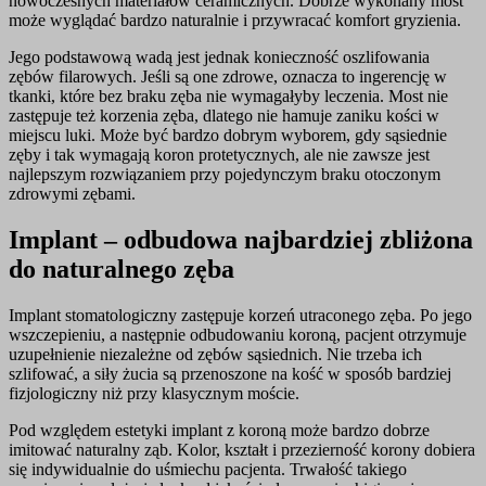
nowoczesnych materiałów ceramicznych. Dobrze wykonany most
może wyglądać bardzo naturalnie i przywracać komfort gryzienia.
Jego podstawową wadą jest jednak konieczność oszlifowania
zębów filarowych. Jeśli są one zdrowe, oznacza to ingerencję w
tkanki, które bez braku zęba nie wymagałyby leczenia. Most nie
zastępuje też korzenia zęba, dlatego nie hamuje zaniku kości w
miejscu luki. Może być bardzo dobrym wyborem, gdy sąsiednie
zęby i tak wymagają koron protetycznych, ale nie zawsze jest
najlepszym rozwiązaniem przy pojedynczym braku otoczonym
zdrowymi zębami.
Implant – odbudowa najbardziej zbliżona
do naturalnego zęba
Implant stomatologiczny zastępuje korzeń utraconego zęba. Po jego
wszczepieniu, a następnie odbudowaniu koroną, pacjent otrzymuje
uzupełnienie niezależne od zębów sąsiednich. Nie trzeba ich
szlifować, a siły żucia są przenoszone na kość w sposób bardziej
fizjologiczny niż przy klasycznym moście.
Pod względem estetyki implant z koroną może bardzo dobrze
imitować naturalny ząb. Kolor, kształt i przezierność korony dobiera
się indywidualnie do uśmiechu pacjenta. Trwałość takiego