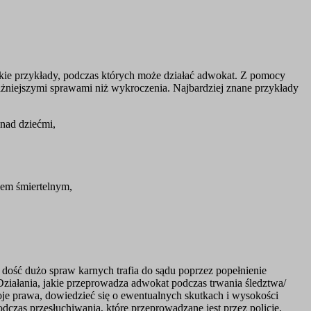
tkie przykłady, podczas których może działać adwokat. Z pomocy
ażniejszymi sprawami niż wykroczenia. Najbardziej znane przykłady
nad dziećmi,
iem śmiertelnym,
dość dużo spraw karnych trafia do sądu poprzez popełnienie
 Działania, jakie przeprowadza adwokat podczas trwania śledztwa/
e prawa, dowiedzieć się o ewentualnych skutkach i wysokości
zas przesłuchiwania, które przeprowadzane jest przez policję.