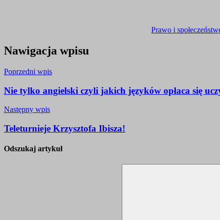
Prawo i społeczeństw
Nawigacja wpisu
Poprzedni wpis
Nie tylko angielski czyli jakich języków opłaca się ucz
Następny wpis
Teleturnieje Krzysztofa Ibisza!
Odszukaj artykuł