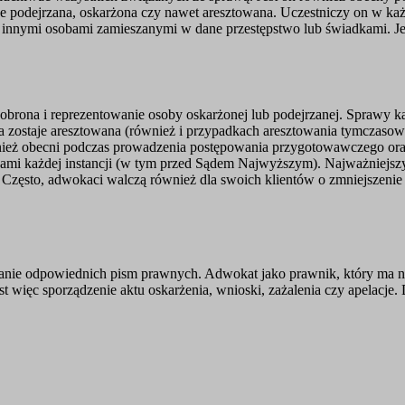
aje podejrzana, oskarżona czy nawet aresztowana. Uczestniczy on w każ
innymi osobami zamieszanymi w dane przestępstwo lub świadkami. Jeg
st obrona i reprezentowanie osoby oskarżonej lub podejrzanej. Spraw
ra zostaje aresztowana (również i przypadkach aresztowania tymczas
wnież obecni podczas prowadzenia postępowania przygotowawczego o
ądami każdej instancji (w tym przed Sądem Najwyższym). Najważniejs
 Często, adwokaci walczą również dla swoich klientów o zmniejszenie
anie odpowiednich pism prawnych. Adwokat jako prawnik, który ma na
ięc sporządzenie aktu oskarżenia, wnioski, zażalenia czy apelacje.