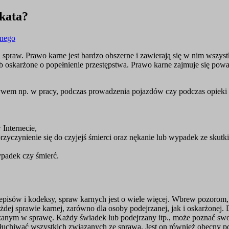
kata?
tnego
praw. Prawo karne jest bardzo obszerne i zawierają się w nim wszys
b oskarżone o popełnienie przestępstwa. Prawo karne zajmuje się pow
ywem np. w pracy, podczas prowadzenia pojazdów czy podczas opieki 
 Internecie,
rzyczynienie się do czyjejś śmierci oraz nękanie lub wypadek ze skutk
ypadek czy śmierć.
pisów i kodeksy, spraw karnych jest o wiele więcej. Wbrew pozorom, 
dej sprawie karnej, zarówno dla osoby podejrzanej, jak i oskarżonej.
nym w sprawę. Każdy świadek lub podejrzany itp., może poznać swoj
chiwać wszystkich związanych ze sprawą. Jest on również obecny podc