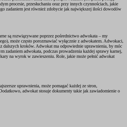
dym procesie, przesłuchaniu oraz przy innych czynnościach, jakie
o zadaniem jest również zdobycie jak największej ilości dowodów
y karne są rozwiązywane poprzez pośrednictwo adwokata – my
owego), może często porozmawiać wyłącznie z adwokatem. Adwokaci,
raz dalszych kroków. Adwokat ma odpowiednie uprawnienia, by móc
zym zadaniem adwokata, podczas prowadzenia każdej sprawy karnej,
 kary na wyrok w zawieszeniu. Role, jakie może pełnić adwokat
jszersze uprawnienia, może pomagać każdej ze stron,
 Dodatkowo, adwokat stosuje dokumenty takie jak zawiadomienie o