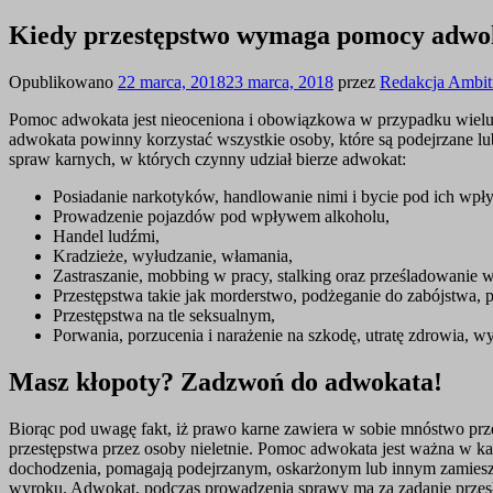
Kiedy przestępstwo wymaga pomocy adwo
Opublikowano
22 marca, 2018
23 marca, 2018
przez
Redakcja Ambi
Pomoc adwokata jest nieoceniona i obowiązkowa w przypadku wielu s
adwokata powinny korzystać wszystkie osoby, które są podejrzane lu
spraw karnych, w których czynny udział bierze adwokat:
Posiadanie narkotyków, handlowanie nimi i bycie pod ich wpł
Prowadzenie pojazdów pod wpływem alkoholu,
Handel ludźmi,
Kradzieże, wyłudzanie, włamania,
Zastraszanie, mobbing w pracy, stalking oraz prześladowanie w
Przestępstwa takie jak morderstwo, podżeganie do zabójstwa, p
Przestępstwa na tle seksualnym,
Porwania, porzucenia i narażenie na szkodę, utratę zdrowia, w
Masz kłopoty? Zadzwoń do adwokata!
Biorąc pod uwagę fakt, iż prawo karne zawiera w sobie mnóstwo prze
przestępstwa przez osoby nieletnie. Pomoc adwokata jest ważna w każ
dochodzenia, pomagają podejrzanym, oskarżonym lub innym zamiesza
wyroku. Adwokat, podczas prowadzenia sprawy ma za zadanie przesłu