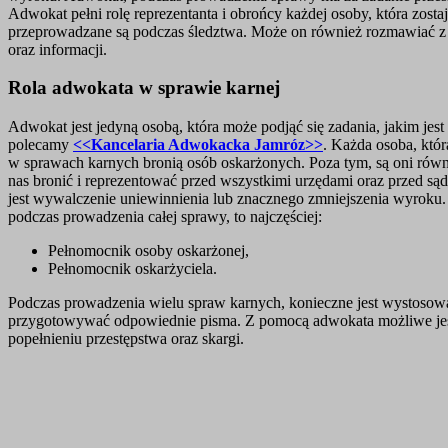
Adwokat pełni rolę reprezentanta i obrońcy każdej osoby, która zost
przeprowadzane są podczas śledztwa. Może on również rozmawiać z 
oraz informacji.
Rola adwokata w sprawie karnej
Adwokat jest jedyną osobą, która może podjąć się zadania, jakim je
polecamy
<<Kancelaria Adwokacka Jamróz>>
. Każda osoba, któ
w sprawach karnych bronią osób oskarżonych. Poza tym, są oni ró
nas bronić i reprezentować przed wszystkimi urzędami oraz przed s
jest wywalczenie uniewinnienia lub znacznego zmniejszenia wyroku.
podczas prowadzenia całej sprawy, to najczęściej:
Pełnomocnik osoby oskarżonej,
Pełnomocnik oskarżyciela.
Podczas prowadzenia wielu spraw karnych, konieczne jest wystosow
przygotowywać odpowiednie pisma. Z pomocą adwokata możliwe jest w
popełnieniu przestępstwa oraz skargi.