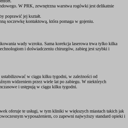
omfort.
ndowego. W PRK, zewnętrzna warstwa rogówki jest delikatnie
 poprawić jej kształt.
onną soczewkę kontaktową, która pomaga w gojeniu.
plikowania wady wzroku. Sama korekcja laserowa trwa tylko kilka
chnologiom i doświadczeniu chirurgów, zabieg jest szybki i
ustabilizować w ciągu kilku tygodni, w zależności od
raźnym widzeniem przez wiele lat po zabiegu. W niektórych
czasowe i ustępują w ciągu kilku tygodni.
k oferuje te usługi, w tym kliniki w większych miastach takich jak
owoczesnym wyposażeniem, co zapewni najwyższy standard opieki i