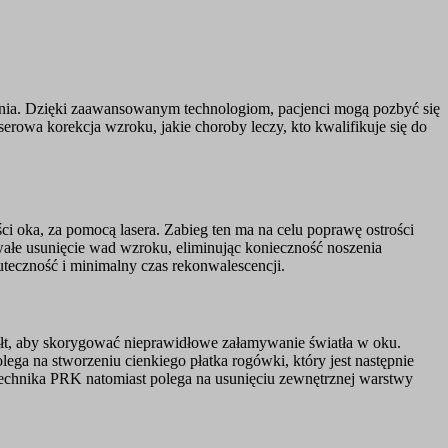
enia. Dzięki zaawansowanym technologiom, pacjenci mogą pozbyć się
owa korekcja wzroku, jakie choroby leczy, kto kwalifikuje się do
i oka, za pomocą lasera. Zabieg ten ma na celu poprawę ostrości
wałe usunięcie wad wzroku, eliminując konieczność noszenia
eczność i minimalny czas rekonwalescencji.
tałt, aby skorygować nieprawidłowe załamywanie światła w oku.
ega na stworzeniu cienkiego płatka rogówki, który jest następnie
Technika PRK natomiast polega na usunięciu zewnętrznej warstwy