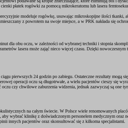
jentowi podawane są krople znieczulające, które eliminują ból i dysk
ienki płatek rogówki za pomocą mikrokeratomu lub lasera femtoseku
yzyjnie modeluje rogówkę, usuwając mikroskopijne ilości tkanki, aby
umieszczany z powrotem na swoje miejsce, a w PRK nakłada się ochr
inut dla obu oczu, w zależności od wybranej techniki i stopnia skom
ametrów lasera może zająć nieco więcej czasu. Dzięki nowoczesnym te
ągu pierwszych 24 godzin po zabiegu. Ostateczne rezultaty mogą się 
serowej operacji oczu są długotrwałe, a wielu pacjentów cieszy się wy
 oczu czy chwilowe zaburzenia widzenia, jednak zazwyczaj są one tym
 okulistycznych na całym świecie. W Polsce wiele renomowanych placówe
, aby wybrać klinikę z doświadczonym personelem medycznym oraz n
inii innych pacjentów oraz skonsultować się z kilkoma specjalistami.