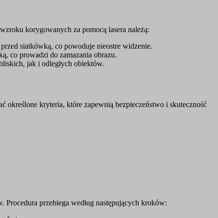
d wzroku korygowanych za pomocą lasera należą:
 przed siatkówką, co powoduje nieostre widzenie.
ką, co prowadzi do zamazania obrazu.
skich, jak i odległych obiektów.
ć określone kryteria, które zapewnią bezpieczeństwo i skuteczność
w. Procedura przebiega według następujących kroków: