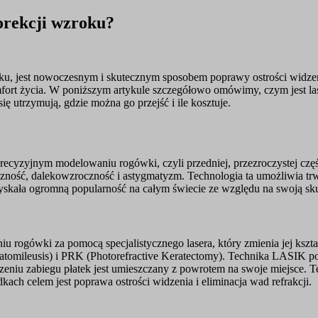
korekcji wzroku?
oku, jest nowoczesnym i skutecznym sposobem poprawy ostrości widz
rt życia. W poniższym artykule szczegółowo omówimy, czym jest laser
 się utrzymują, gdzie można go przejść i ile kosztuje.
ecyzyjnym modelowaniu rogówki, czyli przedniej, przezroczystej częśc
czność, dalekowzroczność i astygmatyzm. Technologia ta umożliwia tr
kała ogromną popularność na całym świecie ze względu na swoją skut
u rogówki za pomocą specjalistycznego lasera, który zmienia jej ksz
atomileusis) i PRK (Photorefractive Keratectomy). Technika LASIK pol
eniu zabiegu płatek jest umieszczany z powrotem na swoje miejsce. 
ch celem jest poprawa ostrości widzenia i eliminacja wad refrakcji.