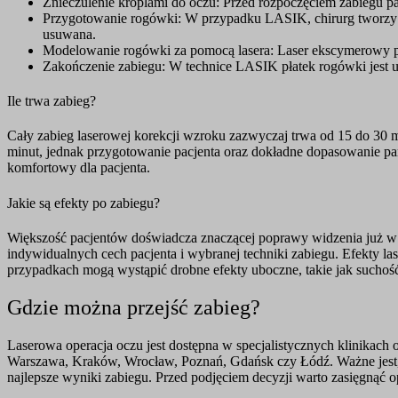
Znieczulenie kroplami do oczu: Przed rozpoczęciem zabiegu pac
Przygotowanie rogówki: W przypadku LASIK, chirurg tworzy c
usuwana.
Modelowanie rogówki za pomocą lasera: Laser ekscymerowy prec
Zakończenie zabiegu: W technice LASIK płatek rogówki jest 
Ile trwa zabieg?
Cały zabieg laserowej korekcji wzroku zazwyczaj trwa od 15 do 30 m
minut, jednak przygotowanie pacjenta oraz dokładne dopasowanie par
komfortowy dla pacjenta.
Jakie są efekty po zabiegu?
Większość pacjentów doświadcza znaczącej poprawy widzenia już w ci
indywidualnych cech pacjenta i wybranej techniki zabiegu. Efekty la
przypadkach mogą wystąpić drobne efekty uboczne, takie jak suchość
Gdzie można przejść zabieg?
Laserowa operacja oczu jest dostępna w specjalistycznych klinikach
Warszawa, Kraków, Wrocław, Poznań, Gdańsk czy Łódź. Ważne jest
najlepsze wyniki zabiegu. Przed podjęciem decyzji warto zasięgnąć op