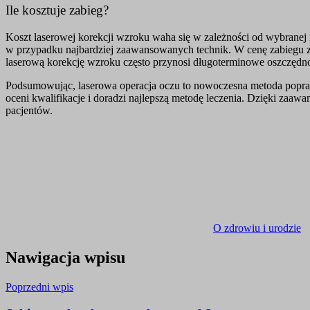
Ile kosztuje zabieg?
Koszt laserowej korekcji wzroku waha się w zależności od wybranej 
w przypadku najbardziej zaawansowanych technik. W cenę zabiegu zaz
laserową korekcję wzroku często przynosi długoterminowe oszczędno
Podsumowując, laserowa operacja oczu to nowoczesna metoda poprawy
oceni kwalifikacje i doradzi najlepszą metodę leczenia. Dzięki zaawa
pacjentów.
O zdrowiu i urodzie
Nawigacja wpisu
Poprzedni wpis