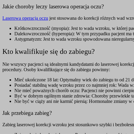
Jakie choroby leczy laserowa operacja oczu?
Laserowa operacja oczu
jest stosowana do korekcji różnych wad wzr
Krótkowzroczność (myopia): Jest to wada wzroku, w której pac
Dalekowzroczność (hyperopia): W tym przypadku pacjent ma tr
Astygmatyzm: Jest to wada wzroku spowodowana nieregularnym 
Kto kwalifikuje się do zabiegu?
Nie wszyscy pacjenci są idealnymi kandydatami do laserowej korekcji
procedury. Osoby kwalifikujące się do zabiegu powinny:
Mieć ukończone 18 lat: Optymalny wiek do zabiegu to od 21 do 
Posiadać stabilną wadę wzroku przez co najmniej rok: Wada wzr
Nie mieć poważnych chorób oczu: Pacjenci nie powinni cierpie
Być w dobrym ogólnym stanie zdrowia: Choroby przewlekłe ta
Nie być w ciąży ani nie karmić piersią: Hormonalne zmiany w
Jak przebiega zabieg?
Zabieg laserowej korekcji wzroku jest stosunkowo szybki i bezbole