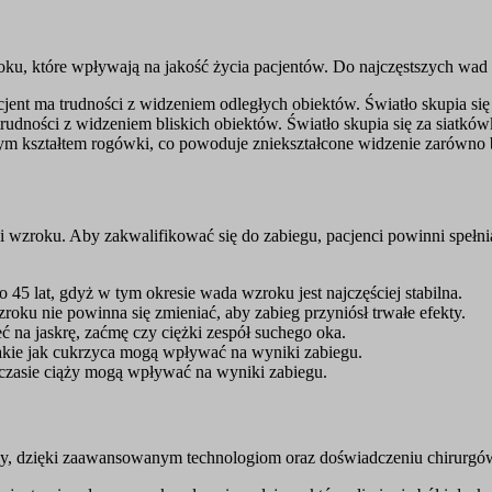
oku, które wpływają na jakość życia pacjentów. Do najczęstszych wa
jent ma trudności z widzeniem odległych obiektów. Światło skupia się
udności z widzeniem bliskich obiektów. Światło skupia się za siatków
kształtem rogówki, co powoduje zniekształcone widzenie zarówno bli
 wzroku. Aby zakwalifikować się do zabiegu, pacjenci powinni spełnia
45 lat, gdyż w tym okresie wada wzroku jest najczęściej stabilna.
oku nie powinna się zmieniać, aby zabieg przyniósł trwałe efekty.
ć na jaskrę, zaćmę czy ciężki zespół suchego oka.
kie jak cukrzyca mogą wpływać na wyniki zabiegu.
 czasie ciąży mogą wpływać na wyniki zabiegu.
sny, dzięki zaawansowanym technologiom oraz doświadczeniu chirurgó