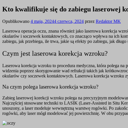
Kto kwalifikuje się do zabiegu laserowej 
Opublikowano
4 maja, 2024
4 czerwca, 2024
przez
Redaktor MK
Laserowa operacja oczu, znana również jako laserowa korekcja wzr
okularów i soczewek kontaktowych, co znacząco wpływa na ich komfo
zabiegu, jak przebiega, ile trwa, jakie są efekty po zabiegu, jak długo
Czym jest laserowa korekcja wzroku?
Laserowa korekcja wzroku to procedura medyczna, która polega na pr
widzenia poprzez skorygowanie wad refrakcji takich jak krótkowzro
okularów czy soczewek kontaktowych. Laserowa korekcja wzroku zys
Na czym polega laserowa korekcja wzroku?
Zabieg laserowej korekcji wzroku polega na precyzyjnym modelowani
Najczęściej stosowane techniki to LASIK (Laser-Assisted in Situ Ker
unoszony, a laser modeluje wewnętrzną warstwę rogówki. Po zakończ
rogówki, aby laser mógł modelować jej powierzchnię. W obu przypadka