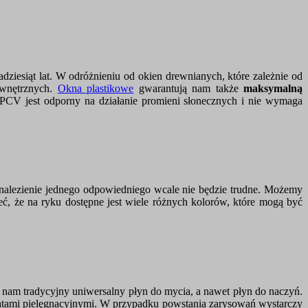
iesiąt lat. W odróżnieniu od okien drewnianych, które zależnie od
ewnętrznych.
Okna plastikowe
gwarantują nam także
maksymalną
 PCV jest odporny na działanie promieni słonecznych i nie wymaga
znalezienie jednego odpowiedniego wcale nie będzie trudne. Możemy
ieć, że na ryku dostępne jest wiele różnych kolorów, które mogą być
m tradycyjny uniwersalny płyn do mycia, a nawet płyn do naczyń.
atami pielęgnacyjnymi. W przypadku powstania zarysowań wystarczy