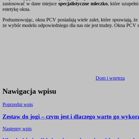
zastosować w dane miejsce
specjalistyczne mleczko
, które uzupełn
estetykę okna.
Podsumowując, okna PCV posiadają wiele zalet, które sprawiają, że 
że wybór modelu odpowiedniego dla nas nie jest trudny. Okna PCV 
Dom i wnętrza
Nawigacja wpisu
Poprzedni wpis
Zestaw do jogi – czym jest i dlaczego warto go wykor
Następny wpis