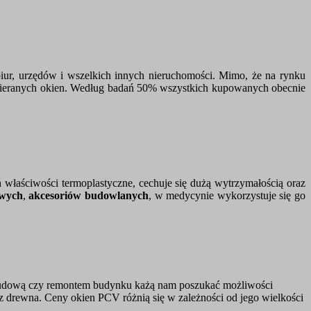
 biur, urzędów i wszelkich innych nieruchomości. Mimo, że na rynku
ybieranych okien. Według badań 50% wszystkich kupowanych obecnie
właściwości termoplastyczne, cechuje się dużą wytrzymałością oraz
owych
,
akcesoriów budowlanych
, w medycynie wykorzystuje się go
z budową czy remontem budynku każą nam poszukać możliwości
drewna. Ceny okien PCV różnią się w zależności od jego wielkości