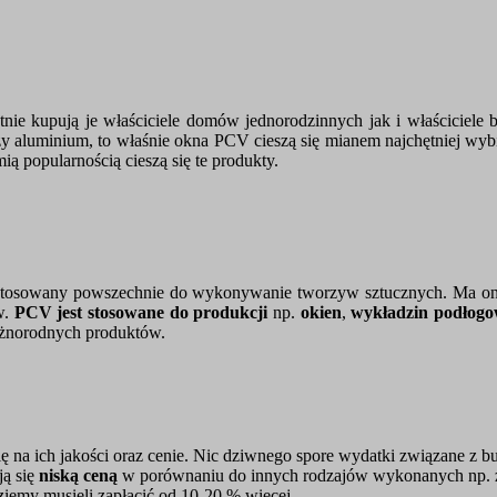
ętnie kupują je właściciele domów jednorodzinnych jak i właściciele
y aluminium, to właśnie okna PCV cieszą się mianem najchętniej w
ią popularnością cieszą się te produkty.
ny stosowany powszechnie do wykonywanie tworzyw sztucznych. Ma on 
w.
PCV jest stosowane do produkcji
np.
okien
,
wykładzin podłog
óżnorodnych produktów.
ę na ich jakości oraz cenie. Nic dziwnego spore wydatki związane 
ją się
niską ceną
w porównaniu do innych rodzajów wykonanych np. z 
dziemy musieli zapłacić od 10-20 % więcej