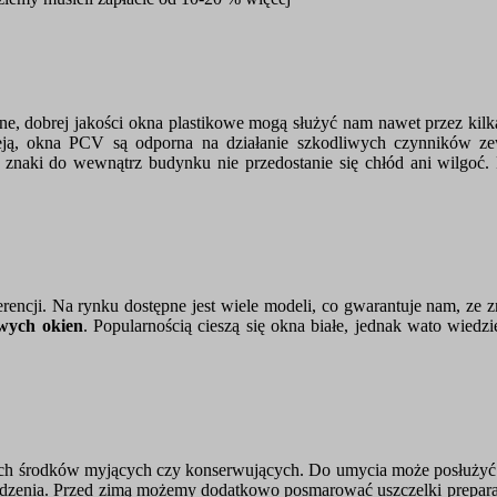
dobrej jakości okna plastikowe mogą służyć nam nawet przez kilkadz
ieją, okna PCV są odporna na działanie szkodliwych czynników z
 znaki do wewnątrz budynku nie przedostanie się chłód ani wilgoć.
ncji. Na rynku dostępne jest wiele modeli, co gwarantuje nam, ze 
owych okien
. Popularnością cieszą się okna białe, jednak wato wiedz
h środków myjących czy konserwujących. Do umycia może posłużyć na
udzenia. Przed zimą możemy dodatkowo posmarować uszczelki prepar