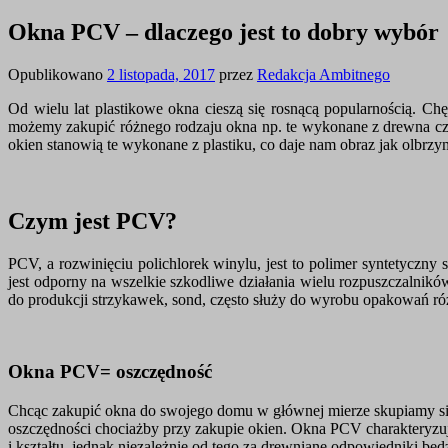
Okna PCV – dlaczego jest to dobry wybór
Opublikowano
2 listopada, 2017
przez
Redakcja Ambitnego
Od wielu lat plastikowe okna cieszą się rosnącą popularnością. Ch
możemy zakupić różnego rodzaju okna np. te wykonane z drewna cz
okien stanowią te wykonane z plastiku, co daje nam obraz jak olbrzym
Czym jest PCV?
PCV, a rozwinięciu polichlorek winylu, jest to polimer syntetycz
jest odporny na wszelkie szkodliwe działania wielu rozpuszczalnikó
do produkcji strzykawek, sond, często służy do wyrobu opakowań r
Okna PCV= oszczędność
Chcąc zakupić okna do swojego domu w głównej mierze skupiamy si
oszczędności chociażby przy zakupie okien. Okna PCV charakteryzu
i kształtu, jednak niezależnie od tego za drewniane odpowiedniki bę