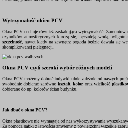
Wytrzymałość okien PCV
Okna PCV cechuje również zaskakująca wytrzymałość. Zamontowane, 
czynników atmosferycznych kurczą się, pęcznieją wodą, wilgotn
szczelność
, nawet kiedy na zewnątrz pogoda będzie dawała się we
skomplikowanej pielęgnacji.
Okna PCV czyli szeroki wybór różnych modeli
Okna PCV możemy dobrać indywidualnie zależnie od naszych prefere
swobodnie dobierać zarówno
kształt
,
kolor
oraz
wielkość plastik
dobierane do np. kolorów ścian budynku.
Jak dbać o okna PCV?
Okna plastikowe nie wymagają od nas wykorzystywania wyszukanyc
Za pomocą gąbki z łatwością zmyjemy z powierzchni wszelkie zabr