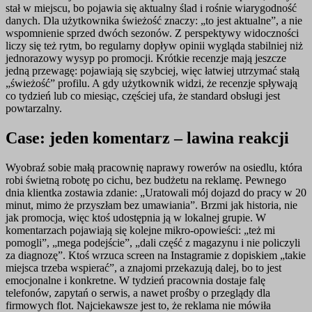
stał w miejscu, bo pojawia się aktualny ślad i rośnie wiarygodność
danych. Dla użytkownika świeżość znaczy: „to jest aktualne”, a nie
wspomnienie sprzed dwóch sezonów. Z perspektywy widoczności
liczy się też rytm, bo regularny dopływ opinii wygląda stabilniej niż
jednorazowy wysyp po promocji. Krótkie recenzje mają jeszcze
jedną przewagę: pojawiają się szybciej, więc łatwiej utrzymać stałą
„świeżość” profilu. A gdy użytkownik widzi, że recenzje spływają
co tydzień lub co miesiąc, częściej ufa, że standard obsługi jest
powtarzalny.
Case: jeden komentarz – lawina reakcji
Wyobraź sobie małą pracownię naprawy rowerów na osiedlu, która
robi świetną robotę po cichu, bez budżetu na reklamę. Pewnego
dnia klientka zostawia zdanie: „Uratowali mój dojazd do pracy w 20
minut, mimo że przyszłam bez umawiania”. Brzmi jak historia, nie
jak promocja, więc ktoś udostępnia ją w lokalnej grupie. W
komentarzach pojawiają się kolejne mikro-opowieści: „też mi
pomogli”, „mega podejście”, „dali część z magazynu i nie policzyli
za diagnozę”. Ktoś wrzuca screen na Instagramie z dopiskiem „takie
miejsca trzeba wspierać”, a znajomi przekazują dalej, bo to jest
emocjonalne i konkretne. W tydzień pracownia dostaje falę
telefonów, zapytań o serwis, a nawet prośby o przeglądy dla
firmowych flot. Najciekawsze jest to, że reklama nie mówiła