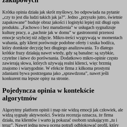
Krótka opinia działa jak skrót myślowy, bo odpowiada na pytanie
„czy to jest dla ludzi takich jak ja?”. Jedno „przyszło jutro, świetnie
zapakowane” buduje obraz jakości i logistyki lepiej niż długi opis
produktu. „Fachowo i bez marudzenia” w usługach sygnalizuje
kulturę pracy, a „pachnie jak w domu” w gastronomii przenosi
emocje szybciej niż zdjęcie. Mikro-treści wygrywają w momentach
wahania, gdy klient porównuje podobne oferty i szuka bodźca,
który domknie decyzję bez długiego analizowania. To dlatego
krótkie frazy działają nawet wtedy, gdy są banalne: są szybkie,
czytelne i łatwe do porównania. Dodatkowo mikro-opinie często
zawierają słowa, których używają realni klienci, więc brzmią
znajomo i wiarygodnie. W efekcie firma z kilkoma prostymi
zdaniami bywa postrzegana jako „sprawdzona”, nawet jeśli
konkurent ma lepsze opisy na stronie.
Pojedyncza opinia w kontekście
algorytmów
Algorytmy platform opinii i map nie widzą emocji jak człowiek, ale
widzą sygnały aktywności. Świeża recenzja oznacza, że firma
działa, ma klientów i warto ją pokazać osobom szukającym „tu i
teraz”. Nawet jedna nowa ocena potrafi odblokować profil, który