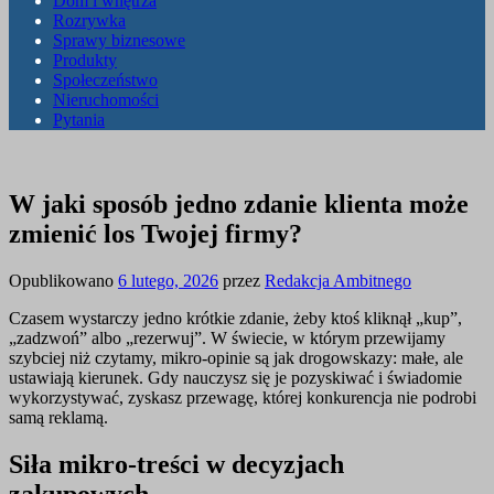
Dom i wnętrza
Rozrywka
Sprawy biznesowe
Produkty
Społeczeństwo
Nieruchomości
Pytania
W jaki sposób jedno zdanie klienta może
zmienić los Twojej firmy?
Opublikowano
6 lutego, 2026
przez
Redakcja Ambitnego
Czasem wystarczy jedno krótkie zdanie, żeby ktoś kliknął „kup”,
„zadzwoń” albo „rezerwuj”. W świecie, w którym przewijamy
szybciej niż czytamy, mikro-opinie są jak drogowskazy: małe, ale
ustawiają kierunek. Gdy nauczysz się je pozyskiwać i świadomie
wykorzystywać, zyskasz przewagę, której konkurencja nie podrobi
samą reklamą.
Siła mikro-treści w decyzjach
zakupowych