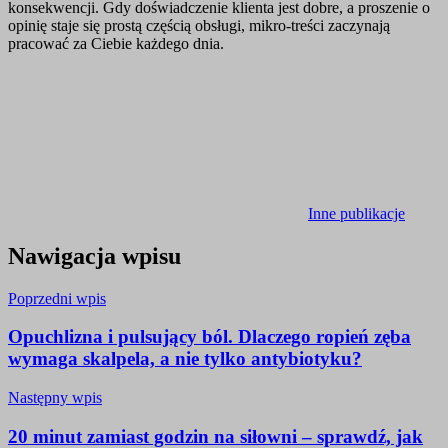
konsekwencji. Gdy doświadczenie klienta jest dobre, a proszenie o
opinię staje się prostą częścią obsługi, mikro-treści zaczynają
pracować za Ciebie każdego dnia.
Inne publikacje
Nawigacja wpisu
Poprzedni wpis
Opuchlizna i pulsujący ból. Dlaczego ropień zęba
wymaga skalpela, a nie tylko antybiotyku?
Następny wpis
20 minut zamiast godzin na siłowni – sprawdź, jak