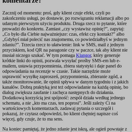
komentarze?
Zacznij od momentu: proś, gdy klient czuje efekt, czyli po
zakończeniu usługi, po dostawie, po rozwiązaniu reklamacji albo po
udanym pierwszym użyciu produktu. Druga rzecz to pytanie, które
prowadzi do konkretu. Zamiast „czy wystawisz opinię?”, zapytaj:
„Co było dla Ciebie najważniejsze: czas, efekt czy kontakt?” albo
„Gdybyś miał polecić nas znajomemu, co powiedziałbyś w jednym
zdaniu?”. Trzecia rzecz to ułatwienie: link w SMS, mail z jednym
przyciskiem, kod QR na paragonie czy w paczce, tak aby klient nie
musiał niczego szukać. W tym pomaga
Klangor
, który generuje
krótkie linki do opinii, pozwala wysyłać prośby SMS-em lub e-
mailem, ustawia przypomnienia, zbiera statystyki i daje panel do
odpowiadania na recenzje w czasie. Takie narzędzie może
usprawnić wysyłkę zaproszeń, przypomnienia, zbieranie zgód, a
także monitorowanie, ile opinii spływa w danym tygodniu i z jakich
kanałów. Dobrą praktyką jest też odpowiadanie na każdą opinię, bo
dialog zwiększa zaufanie i zachęca następnych do działania.
Dodatkową korzyścią jest spójność: zespół działa według jednego
schematu, a nie „kto ma czas, ten poprosi”. Jeśli zależy Ci na
wartościowych komentarzach, zadawaj pytania o szczegół i
pokazuj, że czytasz odpowiedzi, bo klient chętniej napisze coś
więcej, gdy czuje, że to ma sens.
Na koniec pamiętaj, że jedno zdanie jest iskrą, ale ogień powstaje z