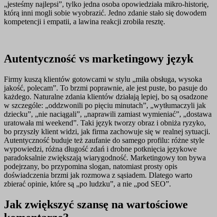
„jesteśmy najlepsi”, tylko jedna osoba opowiedziała mikro-historię,
którą inni mogli sobie wyobrazić. Jedno zdanie stało się dowodem
kompetencji i empatii, a lawina reakcji zrobiła resztę.
Autentyczność vs marketingowy język
Firmy kuszą klientów gotowcami w stylu „miła obsługa, wysoka
jakość, polecam”. To brzmi poprawnie, ale jest puste, bo pasuje do
każdego. Naturalne zdania klientów działają lepiej, bo są osadzone
w szczególe: „oddzwonili po pięciu minutach”, „wytłumaczyli jak
dziecku”, „nie naciągali”, „naprawili zamiast wymieniać”, „dostawa
uratowała mi weekend”. Taki język tworzy obraz i obniża ryzyko,
bo przyszły klient widzi, jak firma zachowuje się w realnej sytuacji.
Autentyczność buduje też zaufanie do samego profilu: różne style
wypowiedzi, różna długość zdań i drobne potknięcia językowe
paradoksalnie zwiększają wiarygodność. Marketingowy ton bywa
podejrzany, bo przypomina slogan, natomiast prosty opis
doświadczenia brzmi jak rozmowa z sąsiadem. Dlatego warto
zbierać opinie, które są „po ludzku”, a nie „pod SEO”.
Jak zwiększyć szansę na wartościowe